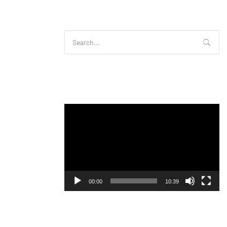
Buscar
Search
for:
Anillo Verde, un beneficio para todos
Reproductor
de
vídeo
00:00
10:39
Conoce Ponferrada