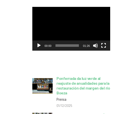
Reproductor
de
vídeo
00:00
01:26
Post Recientes
Ponferrada da luz verde al
reajuste de anualidades para la
restauración del margen del río
Boeza
Prensa
01/12/2025