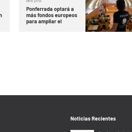
Next post
Ponferrada optará a
n
más fondos europeos
para ampliar el
proyecto de Anillo
Verde que promueven
MITECO y FNYH
Noticias Recientes