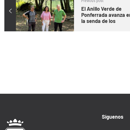
Previous post
El Anillo Verde de
Ponferrada avanza e
la senda de los
Romeros con la
limpieza del entorno
Síguenos