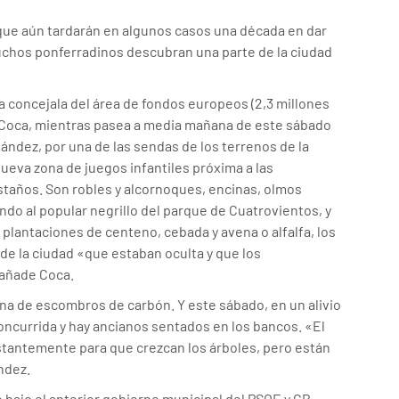
que aún tardarán en algunos casos una década en dar
chos ponferradinos descubran una parte de la ciudad
a concejala del área de fondos europeos (2,3 millones
ia Coca, mientras pasea a media mañana de este sábado
nández, por una de las sendas de los terrenos de la
ueva zona de juegos infantiles próxima a las
astaños. Son robles y alcornoques, encinas, olmos
ando al popular negrillo del parque de Cuatrovientos, y
plantaciones de centeno, cebada y avena o alfalfa, los
de la ciudad «que estaban oculta y que los
 añade Coca.
na de escombros de carbón. Y este sábado, en un alivio
 concurrida y hay ancianos sentados en los bancos. «El
nstantemente para que crezcan los árboles, pero están
ndez.
o bajo el anterior gobierno municipal del PSOE y CB