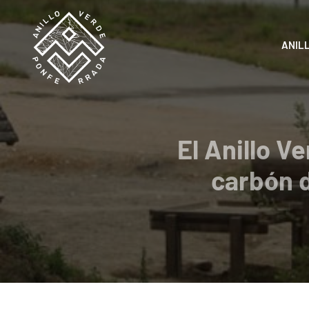
Skip
to
content
ANIL
El Anillo V
carbón d