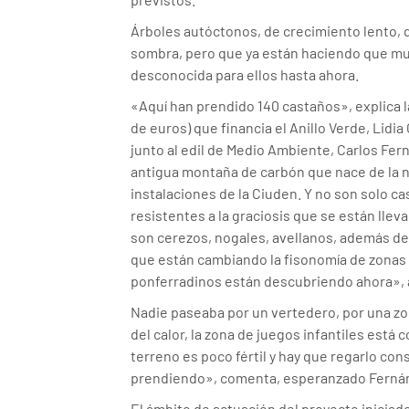
Árboles autóctonos, de crecimiento lento, 
sombra, pero que ya están haciendo que mu
desconocida para ellos hasta ahora.
«Aquí han prendido 140 castaños», explica l
de euros) que financia el Anillo Verde, Lid
junto al edil de Medio Ambiente, Carlos Fer
antigua montaña de carbón que nace de la n
instalaciones de la Ciuden. Y no son solo c
resistentes a la graciosis que se están llev
son cerezos, nogales, avellanos, además de 
que están cambiando la fisonomía de zonas 
ponferradinos están descubriendo ahora»,
Nadie paseaba por un vertedero, por una zo
del calor, la zona de juegos infantiles está
terreno es poco fértil y hay que regarlo co
prendiendo», comenta, esperanzado Ferná
El ámbito de actuación del proyecto iniciad